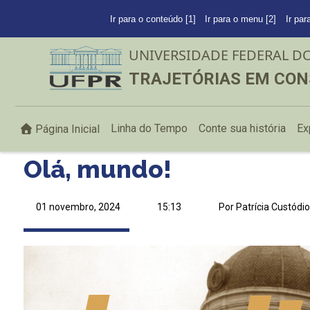
Ir para o conteúdo [1]
Ir para o menu [2]
Ir par
UNIVERSIDADE FEDERAL D
TRAJETÓRIAS EM CON
Linha do Tempo
Conte sua história
Ex
Página Inicial
Olá, mundo!
01 novembro, 2024
15:13
Por Patrícia Custódi