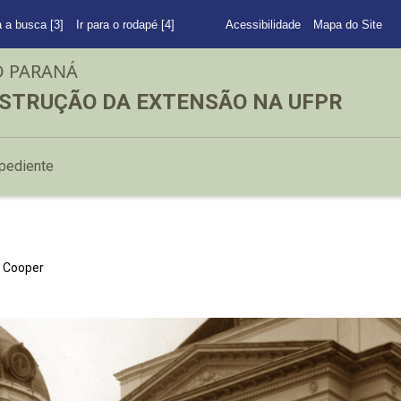
a a busca [3]
Ir para o rodapé [4]
Acessibilidade
Mapa do Site
O PARANÁ
STRUÇÃO DA EXTENSÃO NA UFPR
pediente
o Cooper