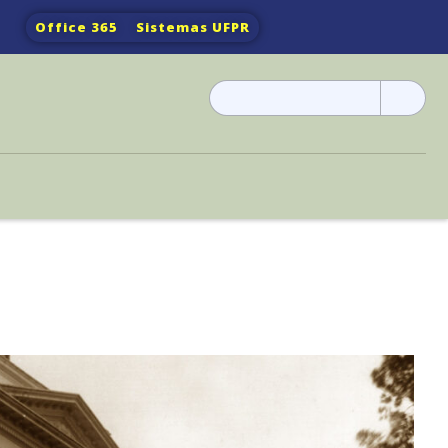
Office 365
Sistemas UFPR
Pesquisar
por: