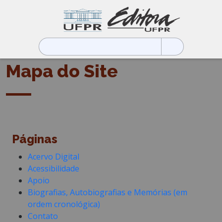
Pesquisar
por:
Mapa do Site
Páginas
Acervo Digital
Acessibilidade
Apoio
Biografias, Autobiografias e Memórias (em
ordem cronológica)
Contato