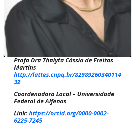
Profa Dra Thalyta Cássia de Freitas
Martins
–
http://lattes.cnpq.br/82989260340114
32
Coordenadora Local – Universidade
Federal de Alfenas
Link:
https://orcid.org/0000-0002-
6225-7245