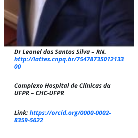
Dr Leonel dos Santos Silva – RN.
http://lattes.cnpq.br/75478735012133
00
Complexo Hospital de Clínicas da
UFPR – CHC-UFPR
Link:
https://orcid.org/0000-0002-
8359-5622