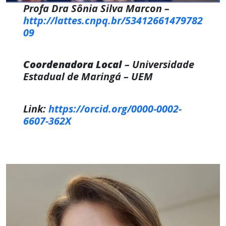
Profa Dra Sônia Silva Marcon –
http://lattes.cnpq.br/53412661479782
09
Coordenadora Local
– Universidade
Estadual de Maringá – UEM
Link:
https://orcid.org/0000-0002-
6607-362X