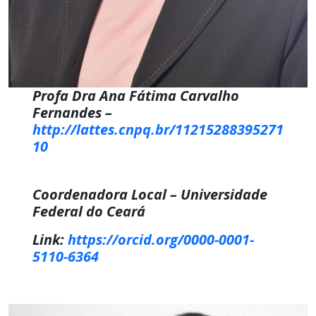
Profa Dra Ana Fátima Carvalho
Fernandes –
http://lattes.cnpq.br/11215288395271
10
Coordenadora Local – Universidade
Federal do Ceará
Link:
https://orcid.org/0000-0001-
5110-6364