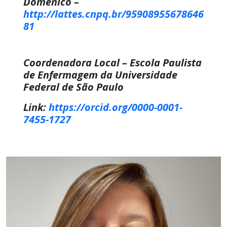
Domenico –
http://lattes.cnpq.br/95908955678646
81
Coordenadora Local – Escola Paulista
de Enfermagem da Universidade
Federal de São Paulo
Link:
https://orcid.org/0000-0001-
7455-1727